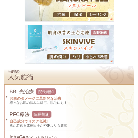
BBL光治療
院長施術
お肌のダメージに革新的な治療
様々なお肌の悩みに対応、脱毛にも！
PFC療法
院長施術
自己成分でリスク低減!
肌が若返る成長因子がPRPよりも豊富
IntraGen
(イントラジェン)