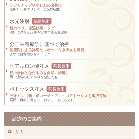
リフトアップや小じわの改善に
収縮とリモデリング、2つの効果!
水光注射
院長施術
肌のハリ、保湿効果アップ
潤いに満ちたお肌を実現する美肌治療
分子栄養療学に基づく治療
認定医による詳細なレポート付き採血も可能
まずは自覚症状をチェック！
ヒアルロン酸注入
院長施術
顔の全体的なたるみを自然に綺麗に
唇、涙袋のヒアルロン酸注入も
ボトックス注入
院長施術
ゼオミン（新：ボコーチュア）・コアトックスも選択可能
眉間、目頭、目じり、おでこ、あごなどに
診療のご案内
シミ