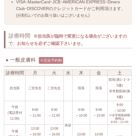
VISA･MasterCard･JCB･AMERICAN EXPRESS･Diners
Club･DISCOVERのクレジットカードがご利用頂けます。
(分割払いでのお取り扱いはございません)
診療時間
※担当医が臨時で変更になる場合がございますの
で、お知らせを必ずご確認下さいませ。
●
一般皮膚科
※完全予約制
診療時間
月
火
水
木
金
土
院長(第1･2･3･
5週)
担当医
二宮先生
二宮先生
院長
院長
非常勤医師(第
4週)
9:00
午前
9:00
9:00
9:00
9:00
～10:00
(電話受付
～11:00
～11:00
～10:00
～10:00
※非常勤医師勤
11:00)
務時は
9:00～11:00
休診
13:00
13:00
午後
～16:00
～16:00
13:00
13:00