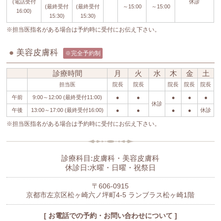
(電話受付
休診
(最終受付
(最終受付
～15:00
～15:00
16:00)
15:30)
15:30)
※担当医指名がある場合は予約時に受付にお伝え下さい。
●
美容皮膚科
※完全予約制
診療時間
月
火
水
木
金
土
担当医
院長
院長
院長
院長
院長
午前
9:00～12:00 (最終受付11:00)
●
●
●
●
●
休診
午後
13:00～17:00 (最終受付16:00)
●
●
●
●
休診
※担当医指名がある場合は予約時に受付にお伝え下さい。
診療科目:皮膚科・美容皮膚科
休診日:水曜・日曜・祝祭日
〒606-0915
京都市左京区松ヶ崎六ノ坪町4-5 ランブラス松ヶ崎1階
[ お電話での予約・お問い合わせについて ]