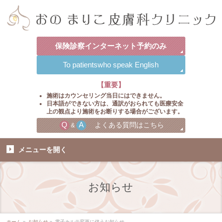
保険診察
インターネット
予約のみ
To patients
who speak English
【重要】
施術はカウンセリング当日にはできません。
日本語ができない方は、通訳がおられても医療安全
上の観点より施術をお断りする場合がございます。
Q
A
よくある質問はこちら
&
メニューを
開く
お知らせ
ホーム
»
お知らせ
»
電子カルテ変更に伴うお知らせ