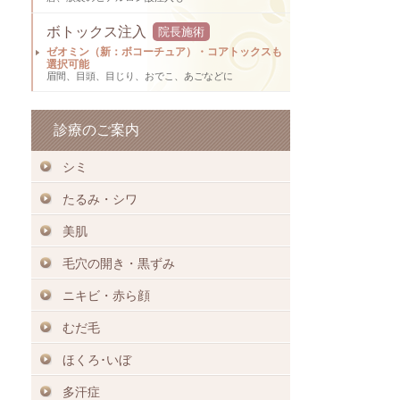
ボトックス注入
院長施術
ゼオミン（新：ボコーチュア）・コアトックスも
選択可能
眉間、目頭、目じり、おでこ、あごなどに
診療のご案内
シミ
たるみ・シワ
美肌
毛穴の開き・黒ずみ
ニキビ・赤ら顔
むだ毛
ほくろ･いぼ
多汗症