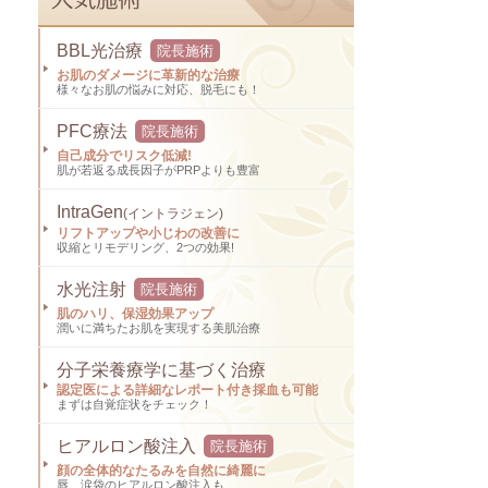
BBL光治療
院長施術
お肌のダメージに革新的な治療
様々なお肌の悩みに対応、脱毛にも！
PFC療法
院長施術
自己成分でリスク低減!
肌が若返る成長因子がPRPよりも豊富
IntraGen
(イントラジェン)
リフトアップや小じわの改善に
収縮とリモデリング、2つの効果!
水光注射
院長施術
肌のハリ、保湿効果アップ
潤いに満ちたお肌を実現する美肌治療
分子栄養療学に基づく治療
認定医による詳細なレポート付き採血も可能
まずは自覚症状をチェック！
ヒアルロン酸注入
院長施術
顔の全体的なたるみを自然に綺麗に
唇、涙袋のヒアルロン酸注入も