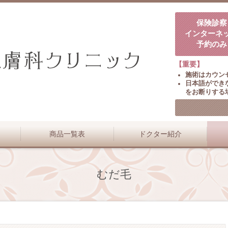
保険診察
インターネ
予約のみ
【重要】
施術はカウン
日本語ができ
をお断りする
商品一覧表
ドクター紹介
むだ毛