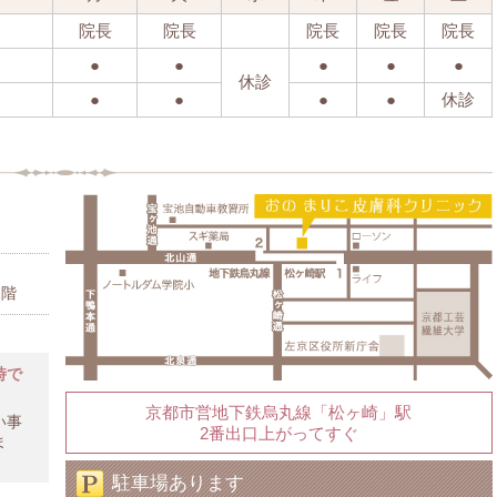
院長
院長
院長
院長
院長
●
●
●
●
●
休診
●
●
●
●
休診
1階
時で
京都市営地下鉄烏丸線「松ヶ崎」駅
い事
2番出口上がってすぐ
ま
駐車場あります