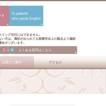
To patients
ット
who speak English
セリング当日にはできません。
ない方は、通訳がおられても医療安全上の観点より施術
場合がございます。
Q
A
よくある質問はこちら
&
診療のご案内
アクセス