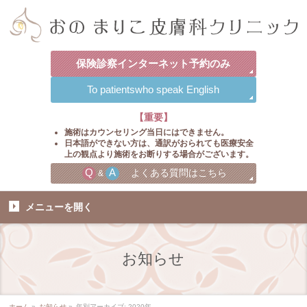
保険診察
インターネット
予約のみ
To patients
who speak English
【重要】
施術はカウンセリング当日にはできません。
日本語ができない方は、通訳がおられても医療安全
上の観点より施術をお断りする場合がございます。
Q
A
よくある質問はこちら
&
メニューを
開く
お知らせ
ホーム
»
お知らせ
»
年別アーカイブ: 2020年