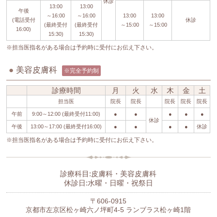
休診
13:00
13:00
午後
～16:00
～16:00
13:00
13:00
(電話受付
休診
(最終受付
(最終受付
～15:00
～15:00
16:00)
15:30)
15:30)
※担当医指名がある場合は予約時に受付にお伝え下さい。
●
美容皮膚科
※完全予約制
診療時間
月
火
水
木
金
土
担当医
院長
院長
院長
院長
院長
午前
9:00～12:00 (最終受付11:00)
●
●
●
●
●
休診
午後
13:00～17:00 (最終受付16:00)
●
●
●
●
休診
※担当医指名がある場合は予約時に受付にお伝え下さい。
診療科目:皮膚科・美容皮膚科
休診日:水曜・日曜・祝祭日
〒606-0915
京都市左京区松ヶ崎六ノ坪町4-5 ランブラス松ヶ崎1階