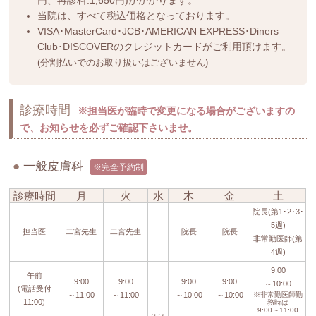
円、再診料:1,650円)がかかります。
当院は、すべて税込価格となっております。
VISA･MasterCard･JCB･AMERICAN EXPRESS･Diners
Club･DISCOVERのクレジットカードがご利用頂けます。
(分割払いでのお取り扱いはございません)
診療時間
※担当医が臨時で変更になる場合がございますの
で、お知らせを必ずご確認下さいませ。
●
一般皮膚科
※完全予約制
診療時間
月
火
水
木
金
土
院長(第1･2･3･
5週)
担当医
二宮先生
二宮先生
院長
院長
非常勤医師(第
4週)
9:00
午前
9:00
9:00
9:00
9:00
～10:00
(電話受付
～11:00
～11:00
～10:00
～10:00
※非常勤医師勤
11:00)
務時は
9:00～11:00