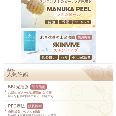
BBL光治療
院長施術
お肌のダメージに革新的な治療
様々なお肌の悩みに対応、脱毛にも！
PFC療法
院長施術
自己成分でリスク低減!
肌が若返る成長因子がPRPよりも豊富