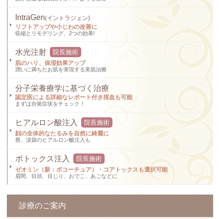
IntraGen
(イントラジェン)
リフトアップや小じわの改善に
収縮とリモデリング、2つの効果!
水光注射
院長施術
肌のハリ、保湿効果アップ
潤いに満ちたお肌を実現する美肌治療
分子栄養療学に基づく治療
認定医による詳細なレポート付き採血も可能
まずは自覚症状をチェック！
ヒアルロン酸注入
院長施術
顔の全体的なたるみを自然に綺麗に
唇、涙袋のヒアルロン酸注入も
ボトックス注入
院長施術
ゼオミン（新：ボコーチュア）・コアトックスも選択可能
眉間、目頭、目じり、おでこ、あごなどに
診療のご案内