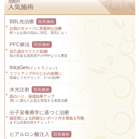
BBL光治療
院長施術
お肌のダメージに革新的な治療
様々なお肌の悩みに対応、脱毛にも！
PFC療法
院長施術
自己成分でリスク低減!
肌が若返る成長因子がPRPよりも豊富
IntraGen
(イントラジェン)
リフトアップや小じわの改善に
収縮とリモデリング、2つの効果!
水光注射
院長施術
肌のハリ、保湿効果アップ
潤いに満ちたお肌を実現する美肌治療
分子栄養療学に基づく治療
認定医による詳細なレポート付き採血も可能
まずは自覚症状をチェック！
ヒアルロン酸注入
院長施術