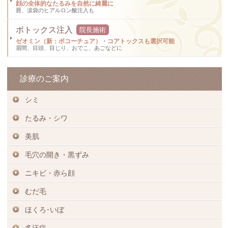
顔の全体的なたるみを自然に綺麗に
唇、涙袋のヒアルロン酸注入も
ボトックス注入
院長施術
ゼオミン（新：ボコーチュア）・コアトックスも選択可能
眉間、目頭、目じり、おでこ、あごなどに
診療のご案内
シミ
たるみ・シワ
美肌
毛穴の開き・黒ずみ
ニキビ・赤ら顔
むだ毛
ほくろ･いぼ