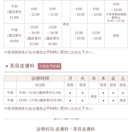
9:00
午前
9:00
9:00
9:00
9:00
～10:00
(電話受付
～11:00
～11:00
～10:00
～10:00
※非常勤医師勤
11:00)
務時は
9:00～11:00
休診
13:00
13:00
午後
～16:00
～16:00
13:00
13:00
(電話受付
休診
(最終受付
(最終受付
～15:00
～15:00
16:00)
15:30)
15:30)
※担当医指名がある場合は予約時に受付にお伝え下さい。
●
美容皮膚科
※完全予約制
診療時間
月
火
水
木
金
土
担当医
院長
院長
院長
院長
院長
午前
9:00～12:00 (最終受付11:00)
●
●
●
●
●
休診
午後
13:00～17:00 (最終受付16:00)
●
●
●
●
休診
※担当医指名がある場合は予約時に受付にお伝え下さい。
診療科目:皮膚科・美容皮膚科