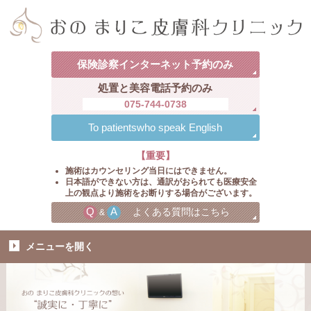
保険診察
インターネット
予約のみ
処置と美容
電話予約のみ
075-744-0738
To patients
who speak English
【重要】
施術はカウンセリング当日にはできません。
日本語ができない方は、通訳がおられても医療安全
上の観点より施術をお断りする場合がございます。
Q
A
よくある質問はこちら
&
メニューを
開く