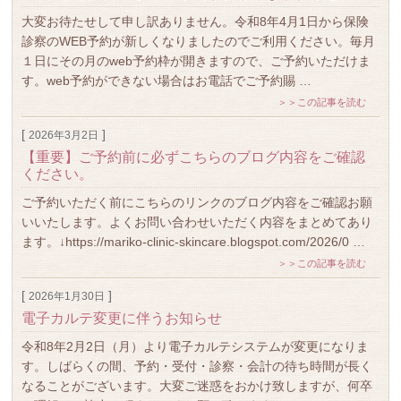
大変お待たせして申し訳ありません。令和8年4月1日から保険
診察のWEB予約が新しくなりましたのでご利用ください。毎月
１日にその月のweb予約枠が開きますので、ご予約いただけま
す。web予約ができない場合はお電話でご予約賜 …
＞＞この記事を読む
[
]
2026年3月2日
【重要】ご予約前に必ずこちらのブログ内容をご確認
ください。
ご予約いただく前にこちらのリンクのブログ内容をご確認お願
いいたします。よくお問い合わせいただく内容をまとめてあり
ます。↓https://mariko-clinic-skincare.blogspot.com/2026/0 …
＞＞この記事を読む
[
]
2026年1月30日
電子カルテ変更に伴うお知らせ
令和8年2月2日（月）より電子カルテシステムが変更になりま
す。しばらくの間、予約・受付・診察・会計の待ち時間が長く
なることがございます。大変ご迷惑をおかけ致しますが、何卒