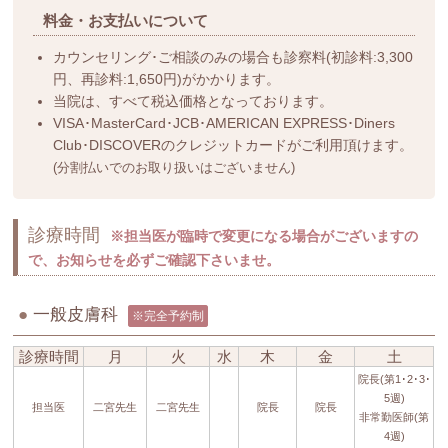
料金・お支払いについて
カウンセリング･ご相談のみの場合も診察料(初診料:3,300
円、再診料:1,650円)がかかります。
当院は、すべて税込価格となっております。
VISA･MasterCard･JCB･AMERICAN EXPRESS･Diners
Club･DISCOVERのクレジットカードがご利用頂けます。
(分割払いでのお取り扱いはございません)
診療時間
※担当医が臨時で変更になる場合がございますの
で、お知らせを必ずご確認下さいませ。
●
一般皮膚科
※完全予約制
診療時間
月
火
水
木
金
土
院長(第1･2･3･
5週)
担当医
二宮先生
二宮先生
院長
院長
非常勤医師(第
4週)