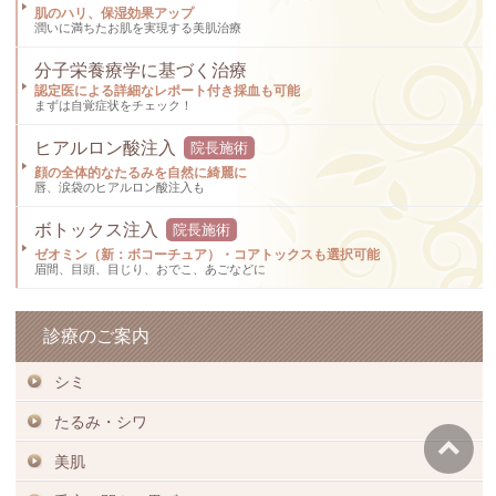
肌のハリ、保湿効果アップ
潤いに満ちたお肌を実現する美肌治療
分子栄養療学に基づく治療
認定医による詳細なレポート付き採血も可能
まずは自覚症状をチェック！
ヒアルロン酸注入
院長施術
顔の全体的なたるみを自然に綺麗に
唇、涙袋のヒアルロン酸注入も
ボトックス注入
院長施術
ゼオミン（新：ボコーチュア）・コアトックスも選択可能
眉間、目頭、目じり、おでこ、あごなどに
診療のご案内
シミ
たるみ・シワ
美肌