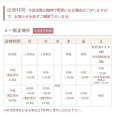
診療時間
※担当医が臨時で変更になる場合がございますの
で、お知らせを必ずご確認下さいませ。
●
一般皮膚科
※完全予約制
診療時間
月
火
水
木
金
土
院長(第1･2･3･
5週)
担当医
二宮先生
二宮先生
院長
院長
非常勤医師(第
4週)
9:00
午前
9:00
9:00
9:00
9:00
～10:00
(電話受付
～11:00
～11:00
～10:00
～10:00
※非常勤医師勤
11:00)
務時は
9:00～11:00
休診
13:00
13:00
午後
～16:00
～16:00
13:00
13:00
(電話受付
休診
(最終受付
(最終受付
～15:00
～15:00
16:00)
15:30)
15:30)
※担当医指名がある場合は予約時に受付にお伝え下さい。