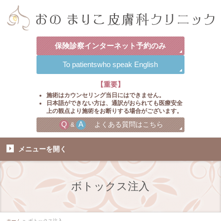
保険診察
インターネット
予約のみ
To patients
who speak English
【重要】
施術はカウンセリング当日にはできません。
日本語ができない方は、通訳がおられても医療安全
上の観点より施術をお断りする場合がございます。
Q
A
よくある質問はこちら
&
メニューを
開く
ボトックス注入
ホーム
»
ボトックス注入