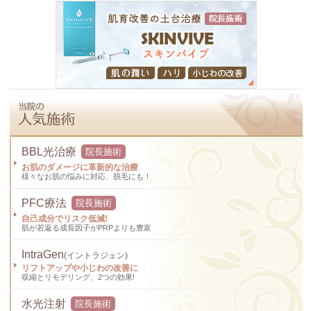
BBL光治療
院長施術
お肌のダメージに革新的な治療
様々なお肌の悩みに対応、脱毛にも！
PFC療法
院長施術
自己成分でリスク低減!
肌が若返る成長因子がPRPよりも豊富
IntraGen
(イントラジェン)
リフトアップや小じわの改善に
収縮とリモデリング、2つの効果!
水光注射
院長施術