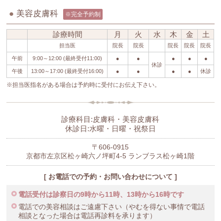
●
美容皮膚科
※完全予約制
診療時間
月
火
水
木
金
土
担当医
院長
院長
院長
院長
院長
午前
9:00～12:00 (最終受付11:00)
●
●
●
●
●
休診
午後
13:00～17:00 (最終受付16:00)
●
●
●
●
休診
※担当医指名がある場合は予約時に受付にお伝え下さい。
診療科目:皮膚科・美容皮膚科
休診日:水曜・日曜・祝祭日
〒606-0915
京都市左京区松ヶ崎六ノ坪町4-5 ランブラス松ヶ崎1階
[ お電話での予約・お問い合わせについて ]
電話受付は診察日の9時から11時、13時から16時です
電話での美容相談はご遠慮下さい（やむを得ない事情で電話
相談となった場合は電話再診料を承ります）